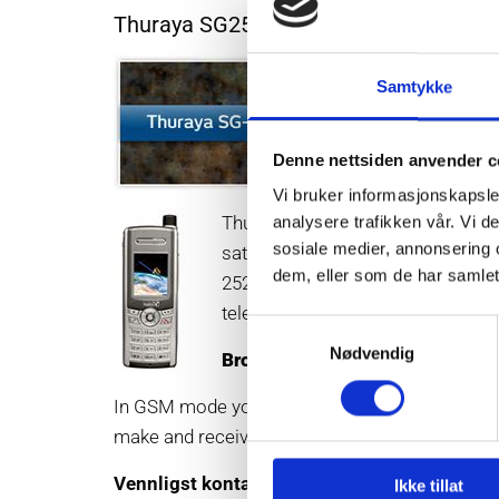
Thuraya SG2520
Samtykke
Denne nettsiden anvender c
Vi bruker informasjonskapsler
Thuraya SG-2520 is a smart 3-in-1
analysere trafikken vår. Vi 
sosiale medier, annonsering 
satellite, GSM tri-band and GPS fu
dem, eller som de har samlet
2520 provides seamless mobility
telecommunication systems.
Samtykkevalg
Nødvendig
Brochure
In GSM mode you can make and receive calls i
make and receive calls from any destination wi
Vennligst kontakt oss for mere informasjon 
Ikke tillat