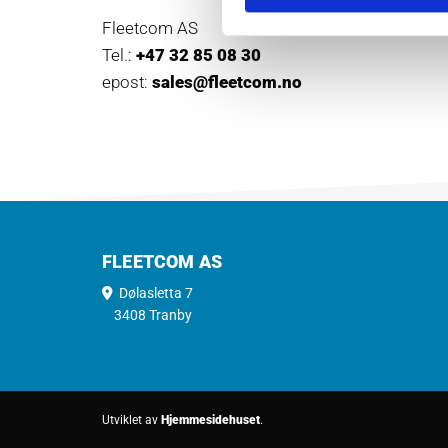
Fleetcom AS
Tel.:
+47 32 85 08 30
epost:
sales@fleetcom.no
FLEETCOM AS
Dølasletta 7

3408 Tranby
Utviklet av
Hjemmesidehuset
.