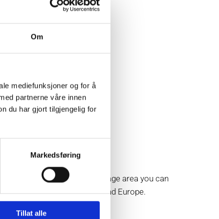
Om
iale mediefunksjoner og for å
 med partnerne våre innen
u har gjort tilgjengelig for
Markedsføring
you are outside the GSM coverage area you can
sia, Africa, the Middle East and Europe.
Tillat alle