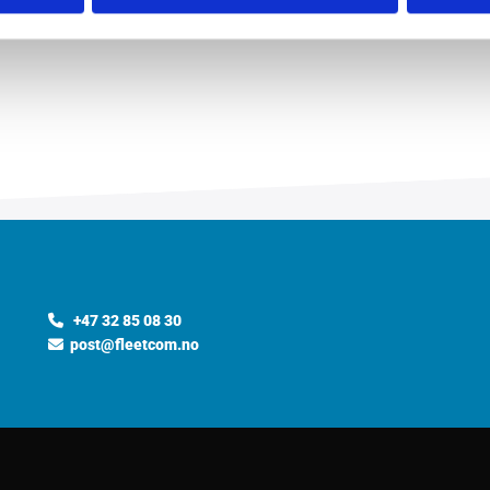
+47 32 85 08 30

post@fleetcom.no
