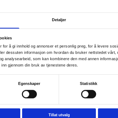
Detaljer
ookies
 for å gi innhold og annonser et personlig preg, for å levere sos
 integrated handset with
deler dessuten informasjon om hvordan du bruker nettstedet vårt,
og analysearbeid, som kan kombinere den med annen informasjon d
nctionality, the Thuraya SG-
 inn gjennom din bruk av tjenestene deres.
 beyond land-based
Egenskaper
Statistikk
n all GSM areas with 900, 1800 or 1900 MHz frequencies. If 
thin Thuraya’s coverage area spanning 140 countries across A
og priser
Tillat utvalg