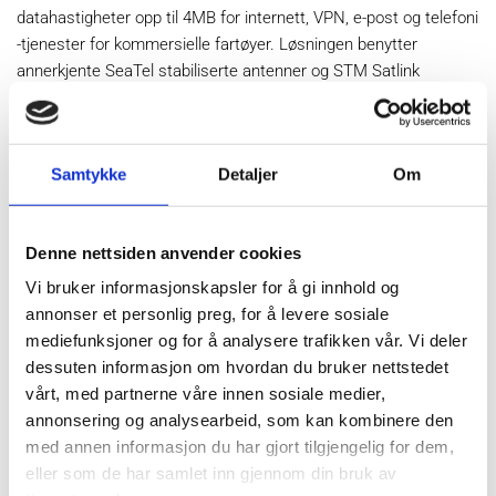
datahastigheter opp til 4MB for internett, VPN, e-post og telefoni
-tjenester for kommersielle fartøyer. Løsningen benytter
annerkjente SeaTel stabiliserte antenner og STM Satlink
platformen for high-end ytelser.
Ku-bånd dekning
Samtykke
Detaljer
Om
Denne nettsiden anvender cookies
Nøkkelfunksjoner
Vi bruker informasjonskapsler for å gi innhold og
annonser et personlig preg, for å levere sosiale
"Alltid-på" bredbåndstilkobling
mediefunksjoner og for å analysere trafikken vår. Vi deler
Lave delingsrater (10:1)
dessuten informasjon om hvordan du bruker nettstedet
vårt, med partnerne våre innen sosiale medier,
Auto Beam Switching
annonsering og analysearbeid, som kan kombinere den
med annen informasjon du har gjort tilgjengelig for dem,
DVBS2-RCS nettverk
eller som de har samlet inn gjennom din bruk av
Telefoni-tjenste med høy kvalitet