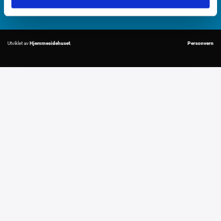

+47 32 85 08 30

post@fleetcom.no
Utviklet av
Hjemmesidehuset
.
Personvern