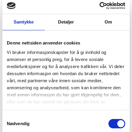
for handelsskip, fiske, seiling, og shipping flåter.
Samtykke
Detaljer
Om
Nøkkelfunksjoner
Denne nettsiden anvender cookies
Tre separate telefonlinjer
Vi bruker informasjonskapsler for å gi innhold og
IP-tilkobling for data
annonser et personlig preg, for å levere sosiale
mediefunksjoner og for å analysere trafikken vår. Vi deler
Liten vekt og lav-profil antenne
dessuten informasjon om hvordan du bruker nettstedet
vårt, med partnerne våre innen sosiale medier,
Enkel installasjon
annonsering og analysearbeid, som kan kombinere den
Global dekning inkl. polene
med annen informasjon du har gjort tilgjengelig for dem,
eller som de har samlet inn gjennom din bruk av
tjenestene deres.
Samtykkevalg
Nødvendig
Vennligst kontakt oss for mere informasjon og priser