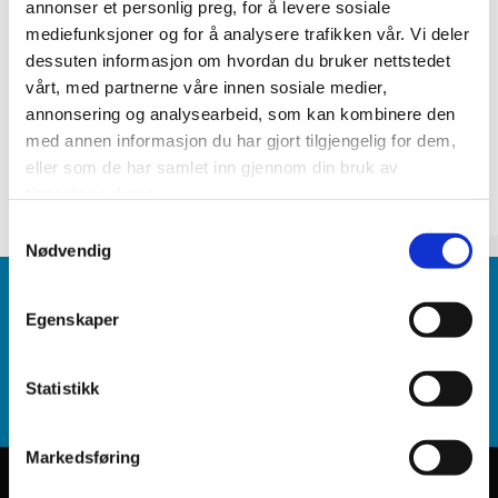
annonser et personlig preg, for å levere sosiale
mediefunksjoner og for å analysere trafikken vår. Vi deler
dessuten informasjon om hvordan du bruker nettstedet
Vennligst kontakt oss for mere informasjon og priser
vårt, med partnerne våre innen sosiale medier,
annonsering og analysearbeid, som kan kombinere den
Fleetcom AS
med annen informasjon du har gjort tilgjengelig for dem,
Tel.:
+47 32 85 08 30
eller som de har samlet inn gjennom din bruk av
epost:
sales@fleetcom.no
tjenestene deres.
Samtykkevalg
Nødvendig
FLEETCOM AS
Egenskaper

Dølasletta 7
3408 Tranby

+47 32 85 08 30
Statistikk

post@fleetcom.no
Markedsføring
Utviklet av
Hjemmesidehuset
.
Personvern