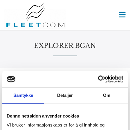
EXPLORER BGAN
EXPLORER BGAN
Samtykke
Detaljer
Om
EXPLORER BGAN-serien gir mobilt bredbånd via satellitt for
telefoni og bredbånd data - samtidig, gjennom enkle og svært
kompakte enheter. Serien består av tre svært bærbare og lette
Denne nettsiden anvender cookies
enheter avhenging av behov og bruk.
Vi bruker informasjonskapsler for å gi innhold og